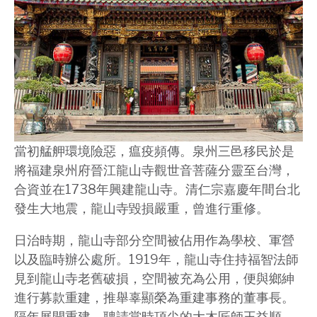
當初艋舺環境險惡，瘟疫頻傳。泉州三邑移民於是
將福建泉州府晉江龍山寺觀世音菩薩分靈至台灣，
合資並在1738年興建龍山寺。清仁宗嘉慶年間台北
發生大地震，龍山寺毀損嚴重，曾進行重修。
日治時期，龍山寺部分空間被佔用作為學校、軍營
以及臨時辦公處所。1919年，龍山寺住持福智法師
見到龍山寺老舊破損，空間被充為公用，便與鄉紳
進行募款重建，推舉辜顯榮為重建事務的董事長。
隔年展開重建，聘請當時頂尖的大木匠師王益順、