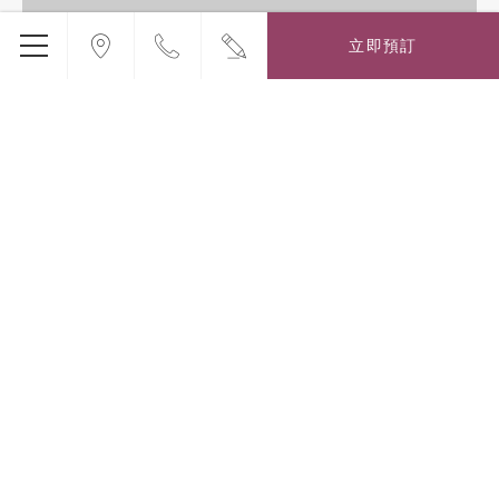
立即預訂
剝皮寮
電影《艋舺》取景由於電影賣座，許多影迷，尤以青少
年...
閱讀更多