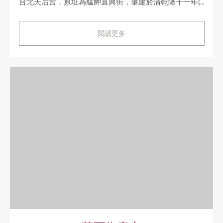
台北天后宮，原址為艋舺直興街，肇建於清乾隆十一年(...
閱讀更多