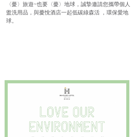
盥洗用品，與薆悅酒店一起低碳綠森活 ，環保愛地
球。